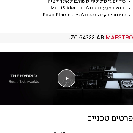
כיריים גז מזכוכית משולבות אינדוקציה
חיישני מגע בטכנולוגיית MultiSlider
כפתורי בקרה בטכנולוגיית ExactFlame
JZC 64322 AB
MAESTRO
פרטים טכניים