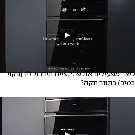
כיצד מפעילים את פונקציית הידרוקלין (ניקוי
במים) בתנור תקה?