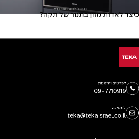
כיצד לאדות מזון בתנור של תקה?
לפרטים והזמנות
09-7710919
לתמיכה
teka@tekaisrael.co.il