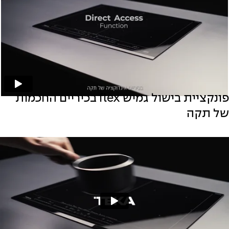
פונקציית בישול גמיש flex בכיריים החכמות
של תקה