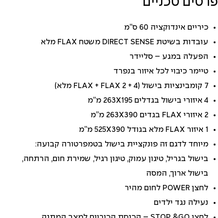
פרטים טכניים
כיריים אינדוקציה 60 ס”מ
עובדות בשיטת DIRECT SENSE משטח FLAX מלא
הפעלה במגע – סליידר
טיימר כיבוי לכל איזור בנפרד
7 קומבינציות בישול (4 + 2 FLAX + FLAX מלא)
4 איזורי בישול בגדלים 263X195 מ”מ
2 איזורי FLAX בגדים 263X390 מ”מ
1 איזור FLAX מלא בגודל 525X390 מ”מ
מיוחד לדגם זה פונקציית בישול בטמפרטורה קבועה:
בישול בגריל, טיגון עמוק, טיגון רגיל, שמירת חום, הרתחה,
בישול ארוך, המסה
לחצן POWER לחום מהיר
נעילה נגד ילדים
לחצן STOP &GO – הכנסת הכיריים למצב המתנה