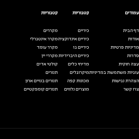
עמודים
קטגוריות
קטגוריות
דף הבית
כיריים
מקררים
אודות
כיריים אינדוקציה
מקרר אינטגרלי
מדיניות פרטיות
כיריים גז
מקרר עומד
סדרות
כיריים היברידיות
מקררי יין
עצה חוקית
מדיחי כלים
קולטי אדים
עוגיות משתמשת במדיניות
מיקרוגלים
תנורים
הצהרת נגישות
מכונות קפה
תנורים בנויים ארון
צרו קשר
מוצרים נלווים
תנורים קומפקטיים