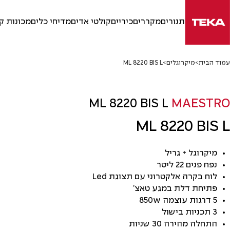
Ski
t
תנורים
מקררים
כיריים
קולטי אדים
מדיחי כלים
מכונות ק
conten
עמוד הבית
>
מיקרוגלים
>
ML 8220 BIS L
ML 8220 BIS L
MAESTRO
ML 8220 BIS L
מיקרוגל + גריל
נפח פנים 22 ליטר
לוח בקרה אלקטרוני עם תצוגת Led
פתיחת דלת במגע טאצ’
5 דרגות עוצמה 850w
3 תכניות בישול
התחלה מהירה 30 שניות