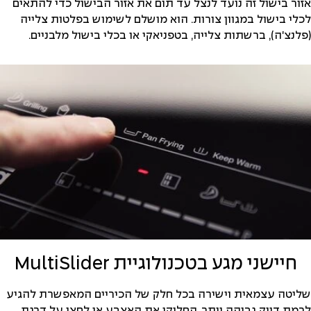
אזור בישול זה נועד לנצל עד תום את אזור הבישול כדי להתאים
לכלי בישול במגוון צורות. הוא מושלם לשימוש בפלטות צלייה
(פלנצ'ה), ברשתות צלייה, בטפניאקי או בכלי בישול מלבניים.
חיישני מגע בטכנולוגיית MultiSlider
שליטה עצמאית וישירה בכל חלק של הכיריים המאפשרת להגיע
לרמת דיוק גבוהה יותר. החליקו את האצבע או לחצו על דרגת