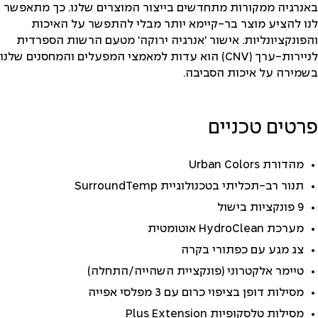
באנרגיה ממקורות מתחדשים בייצור המוצרים שלנו. כך מתאפשר
לנו להציע מוצר בר-קיימא יותר מבלי להתפשר על האיכות
והפונקציונליות. אישור 'אנרגיה ירוקה' מטעם הרשות הספרדית
לניירות-ערך (CNV) הוא עדות למאמצי המפעלים והמחסנים שלנו
בשמירה על איכות הסביבה.
פרטים טכניים
מהדורת Urban Colors
תנור רב-תכליתי בטכנולוגיית SurroundTemp
9 פונקציות בישול
מערכת HydroClean אוטומטית
צג מגע עם כפתורי בקרה
טיימר אלקטרוני (פונקציית השהייה/התחלה)
מסילות דופן בציפוי כרום עם 3 מפלסי אפייה
מסילות טלסקופיות Plus Extension