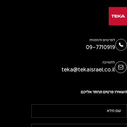
לפרטים והזמנות
09-7710919
לתמיכה
teka@tekaisrael.co.il
השאירו פרטים ונחזור אליכם