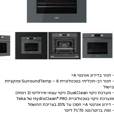
• תנור בדירוג אנרגטי A+
• תנור רב-תכליתי בטכנולוגיית SurroundTemp – 8 פונקציות
בישול
• מערכת ניקוי DualClean: ניקוי עצמי פירוליטי (3 רמות)
ומערכת ניקוי בטכנולוגיית HydroClean® PRO של Teka
• דירוג אנרגטי A+: חסכו עד 20% בצריכת החשמל
• נפח, ברוטו/נטו: 71/70 ליטר