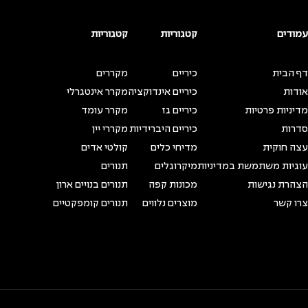
עמודים
קטגוריות
קטגוריות
דף הבית
כיריים
מקררים
אודות
כיריים אינדוקציה
מקרר אינטגרלי
מדיניות פרטיות
כיריים גז
מקרר עומד
סדרות
כיריים היברידיות
מקררי יין
עצה חוקית
מדיחי כלים
קולטי אדים
עוגיות משתמשת במדיניות
מיקרוגלים
תנורים
הצהרת נגישות
מכונות קפה
תנורים בנויים ארון
צרו קשר
מוצרים נלווים
תנורים קומפקטיים