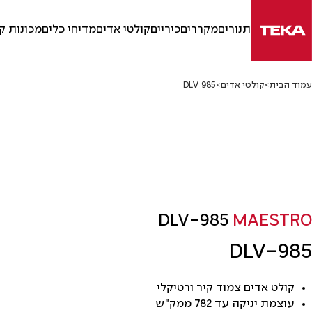
Ski
t
תנורים
מקררים
כיריים
קולטי אדים
מדיחי כלים
מכונות ק
conten
עמוד הבית
>
קולטי אדים
>
DLV 985
DLV-985
MAESTRO
DLV-985
קולט אדים צמוד קיר ורטיקלי
עוצמת יניקה עד 782 ממק"ש