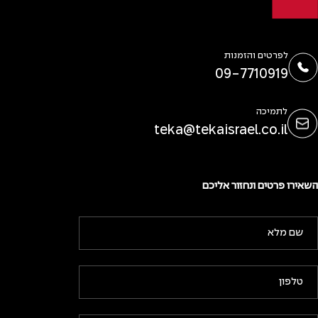
לפרטים והזמנות
09-7710919
לתמיכה
teka@tekaisrael.co.il
השאירו פרטים ונחזור אליכם